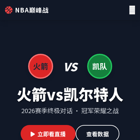
NBA巅峰战
VS
火箭
凯队
火箭vs凯尔特人
2026赛季终极对话 · 冠军荣耀之战
立即看直播
查看数据