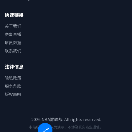
快速链接
关于我们
赛事直播
球员数据
联系我们
法律信息
隐私政策
服务条款
版权声明
2026 NBA巅峰战. All rights reserved.
本站所有内容仅为演示，不涉及真实商业运营。
🔗