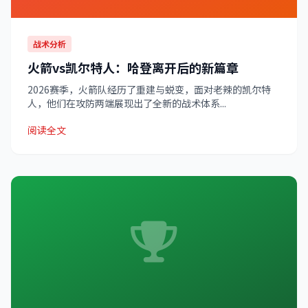
战术分析
火箭vs凯尔特人：哈登离开后的新篇章
2026赛季，火箭队经历了重建与蜕变，面对老辣的凯尔特
人，他们在攻防两端展现出了全新的战术体系...
阅读全文