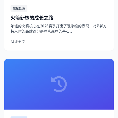
球星动态
火箭新核的成长之路
年轻的火箭核心在2026赛季打出了现象级的表现，对阵凯尔
特人时的高效得分是球队赢球的基石...
阅读全文