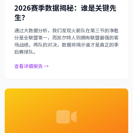
2026赛季数据揭秘：谁是关键先
生？
通过大数据分析，我们发现火箭队在第三节的净胜
分是全联盟第一，而凯尔特人则拥有联盟最强的客
场战绩。两队的对决，数据将揭示谁才是真正的季
后赛球队。
查看详细报告 →