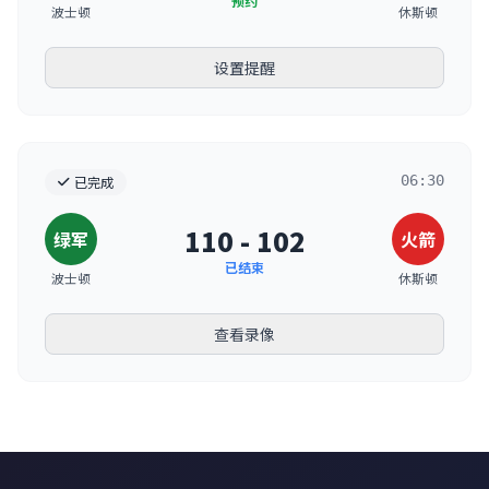
预约
波士顿
休斯顿
设置提醒
06:30
已完成
110 - 102
绿军
火箭
已结束
波士顿
休斯顿
查看录像