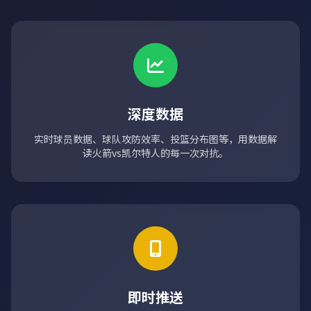
深度数据
实时球员数据、球队攻防效率、投篮分布图等，用数据解
读火箭vs凯尔特人的每一次对抗。
即时推送